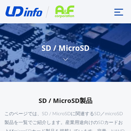
SD / MicroSD
SD / MicroSD製品
このページでは、SD / MicroSDに関連するSD／microSD
製品を一覧でご紹介します。産業用途向けのSDカードお