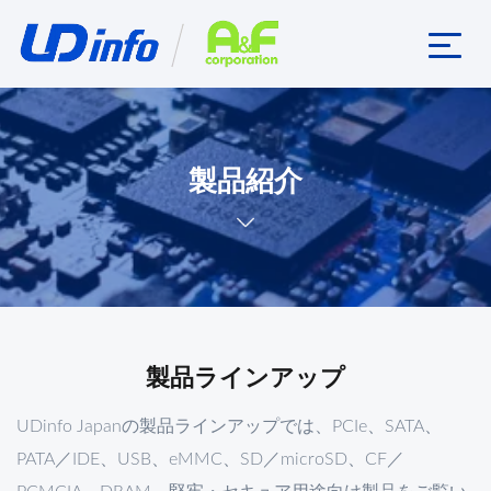
製品紹介
製品ラインアップ
UDinfo Japanの製品ラインアップでは、PCIe、SATA、
PATA／IDE、USB、eMMC、SD／microSD、CF／